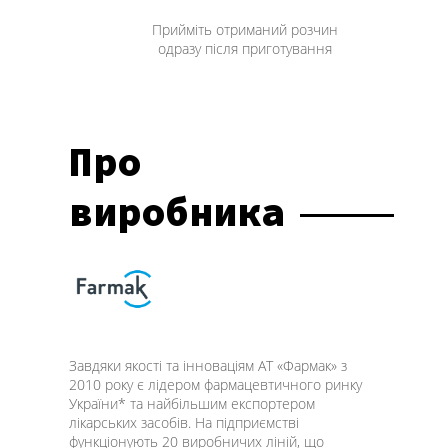
Прийміть отриманий розчин
одразу після приготування
Про
виробника
Завдяки якості та інноваціям АТ «Фармак» з
2010 року є лідером фармацевтичного ринку
України* та найбільшим експортером
лікарських засобів. На підприємстві
функціонують 20 виробничих ліній, що