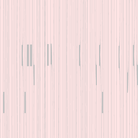
Перед застосуванням
лікарського засобу обов’язково
проконсультуйтесь з лікарем та
ознайомтесь з інструкцією на
лікарський засіб. РП
№UA/16428/01/02,
№UA/16428/01/03 від
21.11.2017 наказ МОЗУ №1470,
РП №UA/19359/01/01 наказ
МОЗУ №753 від 05.05.2022.
Виробник: АТ «Фармак», 04080,
м. Київ, вул. Кирилівська, 63.
тел.: +38 (044) 239-19-40 / факс:
+38 (044) 485-26-86 / e-mail:
info@farmak.ua / веб-сайт:
www.farmak.ua