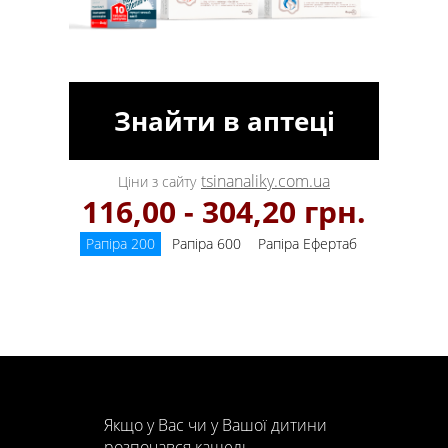
Знайти в аптеці
tsinanaliky.com.ua
Ціни з сайту
116,00 - 304,20 грн.
Рапіра 200
Рапіра 600
Рапіра Ефертаб
Якщо у Вас чи у Вашої дитини
розпочався кашель,