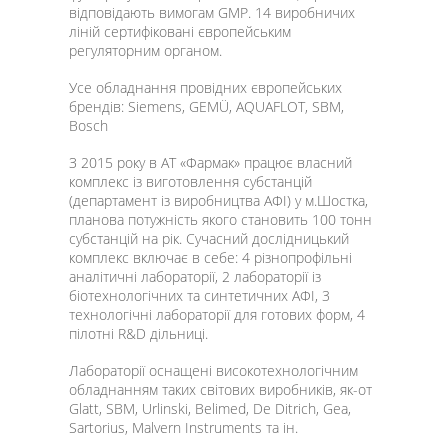
відповідають вимогам GMP. 14 виробничих
ліній сертифіковані європейським
регуляторним органом.
Усе обладнання провідних європейських
брендів: Siеmens, GEMÜ, AQUAFLOT, SBM,
Bosch
З 2015 року в АТ «Фармак» працює власний
комплекс із виготовлення субстанцій
(департамент із виробництва АФІ) у м.Шостка,
планова потужність якого становить 100 тонн
субстанцій на рік. Сучасний дослідницький
комплекс включає в себе: 4 різнопрофільні
аналітичні лабораторії, 2 лабораторії із
біотехнологічних та синтетичних АФІ, 3
технологічні лабораторії для готових форм, 4
пілотні R&D дільниці.
Лабораторії оснащені високотехнологічним
обладнанням таких світових виробників, як-от
Glatt, SBM, Urlinski, Belimed, De Ditrich, Gea,
Sartorius, Malvern Instruments та ін.