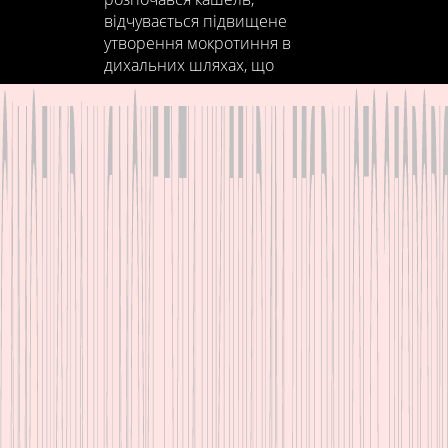
відчувається підвищене
утворення мокротиння в
дихальних шляхах, що
призводить до кашлю та
бажання відкашляти – для
допомоги собі чи дитині від
кашлю можете спробувати
порошок Рапіра або шипучі
таблетки Рапіра Ефертаб!
Інформація подана скорочено
відповідно до інструкції для
медичного застосування
лікарських засобів Рапіра 200,
Рапіра 600 та Рапіра Ефертаб.
Реклама лікарського засобу.