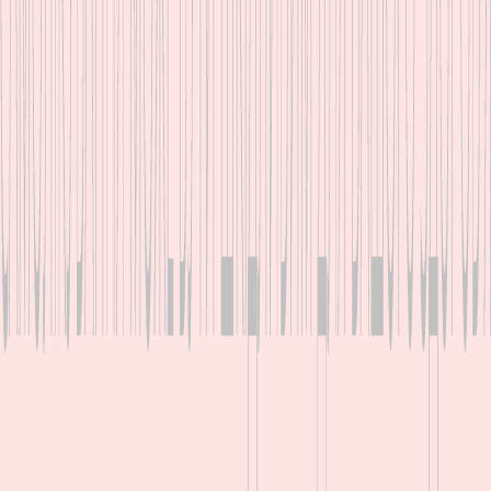
Про Рапіра
Для кого
Як приймати
Про виробника
Де придбати
Інструкція