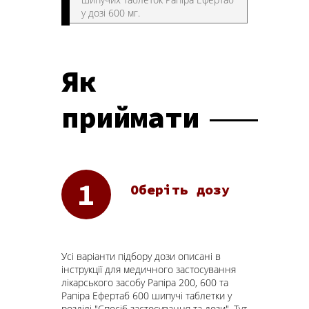
у дозі 600 мг.
Як
приймати
Оберіть дозу
Усі варіанти підбору дози описані в
інструкції для медичного застосування
лікарського засобу Рапіра 200, 600 та
Рапіра Ефертаб 600 шипучі таблетки у
розділі "Спосіб застосування та дози". Тут