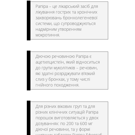
Рапіра – це лікарський засіб для
лікування гострих та хронічних
захворювань бронхолегеневої
системи, що супроводжуються
надмірним утворенням
мокротиння.
Діючою речовиною Рапіра є
ацетилцистеїн, який відноситься
до групи муколітиків – речовин,
які здатні розріджувати в’язкий
слиз у бронхах, у тому числі
гнійного походження.
Для різних вікових груп та для
різних клінічних ситуацій Рапіра
порошок виготовляється у двох
дозуваннях: по 200 та 600 мг
діючої речовини, та у формі
шипучих таблеток Рапіра Ефертаб