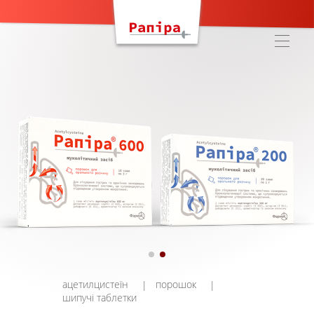
Рапіра.
Ліки
від
кашлю
ацетилцистеїн
порошок
шипучі таблетки