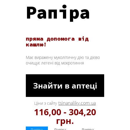
Рапіра
пряма допомога від
кашлю!
Має виражену муколітичну дію та дієво
очищує легені від мокротиння
Знайти в аптеці
tsinanaliky.com.ua
Ціни з сайту
116,00 - 304,20
грн.
Рапіра
Рапіра
Рапіра