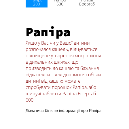
200
600
Ефертаб
Рапіра
Якщо у Вас чи у Вашої дитини
розпочався кашель, відчувається
підвищене утворення мокротиння
в дихальних шляхах, що
призводить до кашлю та бажання
відкашляти – для допомоги собі чи
дитині від кашлю можете
спробувати порошок Рапіра, або
шипучі таблетки Рапіра Ефертаб
600!
Дізнатися більше інформації про Рапіра